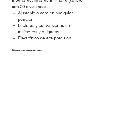
medias décimas de milímetro (calibre
con 20 divisiones).
Ajustable a cero en cualquier
posición
Lecturas y conversiones en
milímetros y pulgadas
Electrónico de alta precisión
Especificaciones
Tipo calibrador vernier: Manual
Capacidad: 0 a 6" (0-150 mm)
Resolución mínima: 0.0005" (0.01
mm)
Material: Fabricado en acero
inoxidable
Marca: Pretul