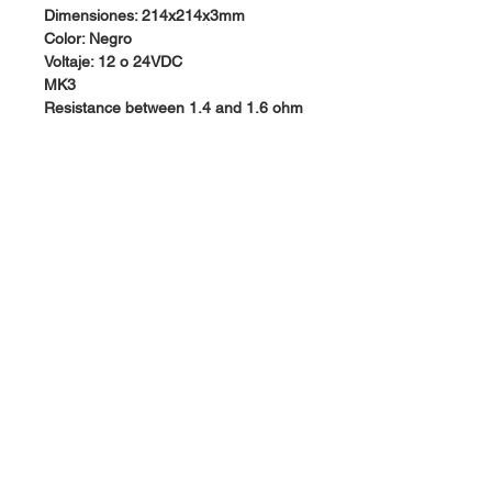
Dimensiones: 214x214x3mm
Color: Negro
Voltaje: 12 o 24VDC
MK3
Resistance between 1.4 and 1.6 ohm
for the 12V
Resistance between 5.0 and 5.4 ohm
for the 24V
100 degree Celsius possible for both
12V and 24V