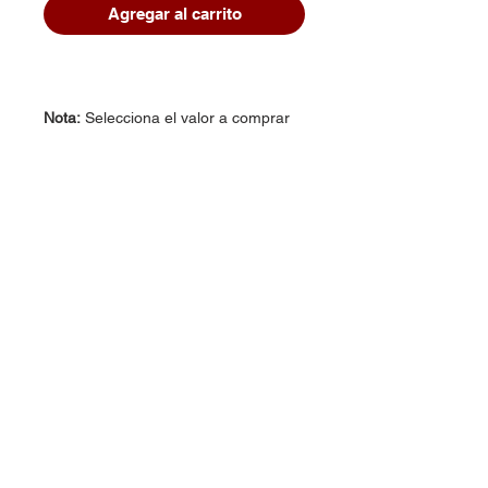
Agregar al carrito
Nota:
Selecciona el valor a comprar
Dudas, Comentarios o Pedidos:
Tel.
(477) 465 88 09
/
712 16 30
Whatsapp:
(477) 465 88 09
Correo:
orgonelectronica@hotmail.com