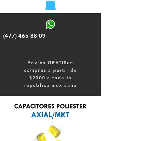
(477) 465 88 09
Envíos
GRATISen
compras a partir de
$2000 a toda la
república mexicana