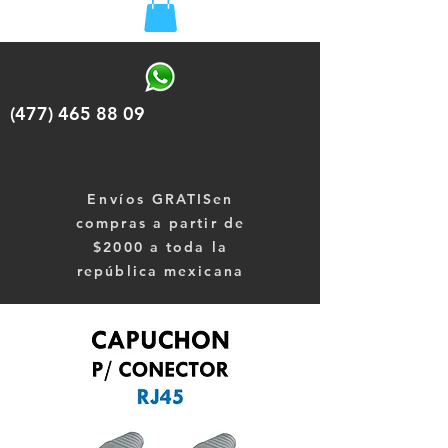
(477) 465 88 09
Envíos
GRATISen
compras a partir de
$2000 a toda la
república mexicana