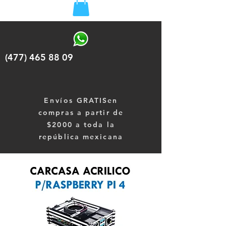
(477) 465 88 09
Envíos
GRATISen
compras a partir de
$2000 a toda la
república mexicana