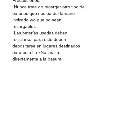
Precauciones:
-Nunca trate de recargar otro tipo de
baterías que nos ea del tamaño
incicado y/o que no sean
recargables.
-Las baterías usadas deben
reciclarse, para esto deben
depositarse en lugares destinados
para este fin. -No las tire
directamente a la basura.
-No conectar a otra corriente que no
sea la mencionada.
-Cualquier modificación puede
ocasionar rupturas, cortocircuitos o
choques electrico.