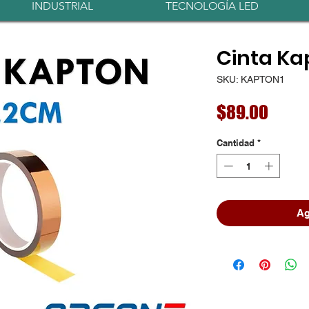
INDUSTRIAL
TECNOLOGÍA LED
Cinta Ka
SKU: KAPTON1
Preci
$89.00
Cantidad
*
Ag