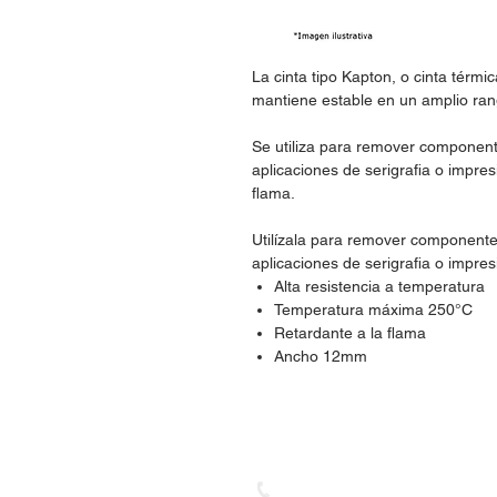
La cinta tipo Kapton, o cinta térmi
mantiene estable en un amplio ra
Se utiliza para remover componente
aplicaciones de serigrafia o impre
flama.
Utilízala para remover componentes
aplicaciones de serigrafia o impres
Alta resistencia a temperatura
Temperatura máxima 250°C
Retardante a la flama
Ancho 12mm
Dudas, Comentarios o Ped
Tel. (477) 465 88 09 / 712 16