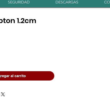
Iniciar sesión
SEGURIDAD
DESCARGAS
CO
pton 1.2cm
o
regar al carrito