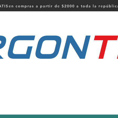
TISen compras a partir de $2000 a toda la repúbli
RGON
t