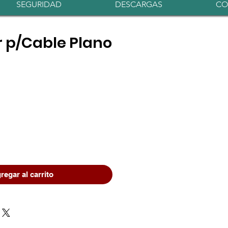
Iniciar sesión
SEGURIDAD
DESCARGAS
CO
 p/Cable Plano
regar al carrito