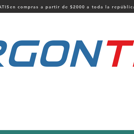
TISen compras a partir de $2000 a toda la repúbli
RGON
t