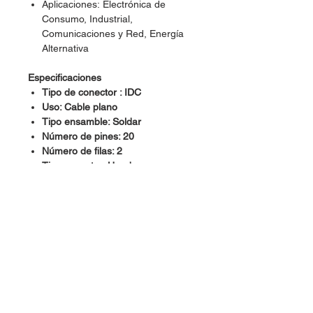
Aplicaciones: Electrónica de
Consumo, Industrial,
Comunicaciones y Red, Energía
Alternativa
Especificaciones
Tipo de conector : IDC
Uso: Cable plano
Tipo ensamble: Soldar
Número de pines: 20
Número de filas: 2
Tipo conector: Header
Separación entre pines: 2.54 mm
Contactos: Plateados
Contacto con la terminal: A través
de un orificio vertical
Material: Plástico
Dimensiones: 3.3 cm X 0.9 cm X
0.9 cm
Color: Negro