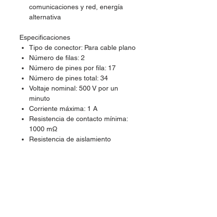
comunicaciones y red, energía
alternativa
Especificaciones
Tipo de conector: Para cable plano
Número de filas: 2
Número de pines por fila: 17
Número de pines total: 34
Voltaje nominal: 500 V por un
minuto
Corriente máxima: 1 A
Resistencia de contacto mínima:
1000 mΩ
Resistencia de aislamiento
máxima: 15 mΩ
Separación entre pines: 2.54 mm
Temperatura de operación
mínima: -40°C
Temperatura de operación
máxima: 105°C
Dimensiones: 1.7 cm X 4.8 cm X