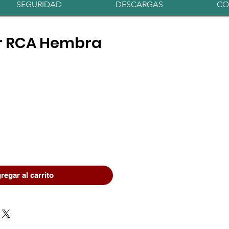
Iniciar sesión
SEGURIDAD
DESCARGAS
CO
r RCA Hembra
o
regar al carrito