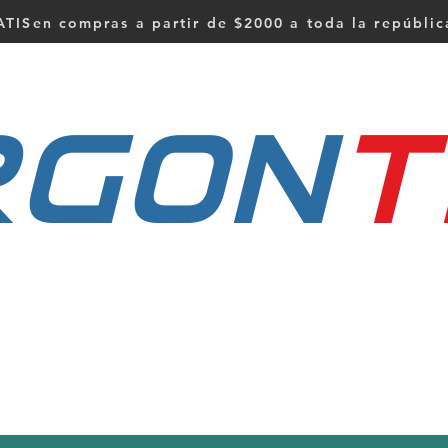
TISen compras a partir de $2000 a toda la repúbli
RGON
t