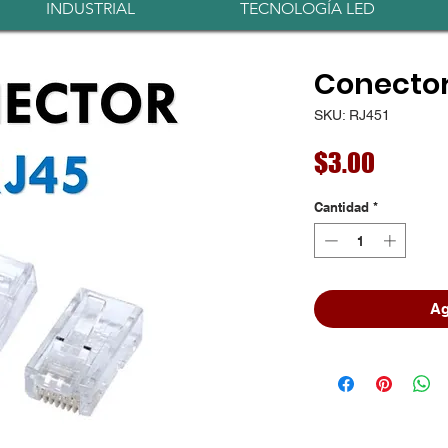
INDUSTRIAL
TECNOLOGÍA LED
Conector
SKU: RJ451
Precio
$3.00
Cantidad
*
Ag