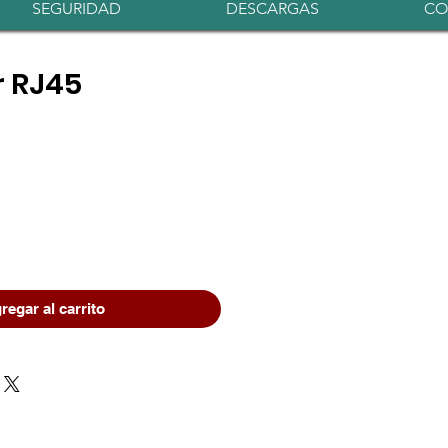
Iniciar sesión
SEGURIDAD
DESCARGAS
CO
 RJ45
regar al carrito