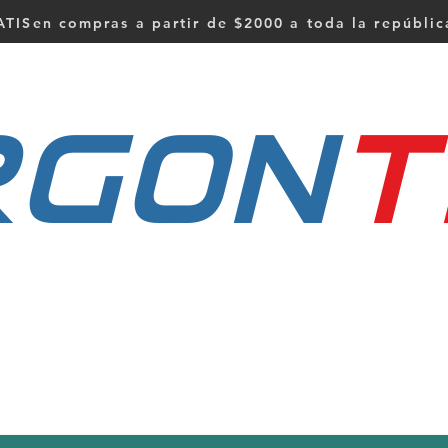
TISen compras a partir de $2000 a toda la repúbli
RGON
t