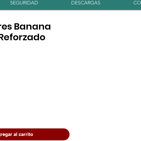
Iniciar sesión
SEGURIDAD
DESCARGAS
CO
res Banana
Reforzado
regar al carrito