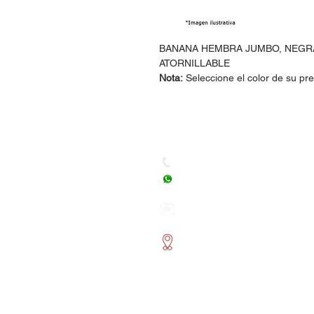
BANANA HEMBRA JUMBO, NEGR
ATORNILLABLE
Nota:
Seleccione el color de su pr
Dudas, Comentarios o Ped
Tel. (477) 465 88 09 / 712 16
Whatsapp: (477) 465 88 09
Correo:
orgonelectronica
León, Guanajuato.