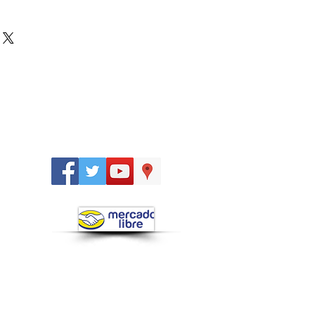
Síguenos
en: