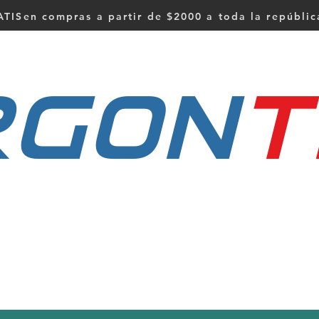
TISen compras a partir de $2000 a toda la repúbli
RGON
t