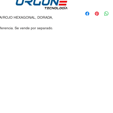
A/ROJO HEXAGONAL, DORADA,
eferencia. Se vende por separado.
idos:
Horario de Atención:
Lun-Vie: 9:30am - 7pm
 30
Sábados: 9:30am - 2pm
@hotmail.com