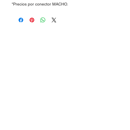
*Precios por conector MACHO.
Dudas, Comentarios o Pedidos:
Tel.
(477) 465 88 09
/
712 16 30
Whatsapp:
(477) 465 88 09
Correo:
orgonelectronica@hotmail.com
León, Guanajuato.
Síguenos
en: