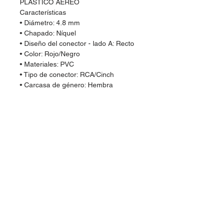
PLÁSTICO AÉREO
Características
• Diámetro: 4.8 mm
• Chapado: Níquel
• Diseño del conector - lado A: Recto
• Color: Rojo/Negro
• Materiales: PVC
• Tipo de conector: RCA/Cinch
• Carcasa de género: Hembra
Dudas, Comentarios o Pedidos:
Tel.
(477) 465 88 09
/
712 16 30