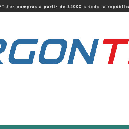
TISen compras a partir de $2000 a toda la repúbli
RGON
t