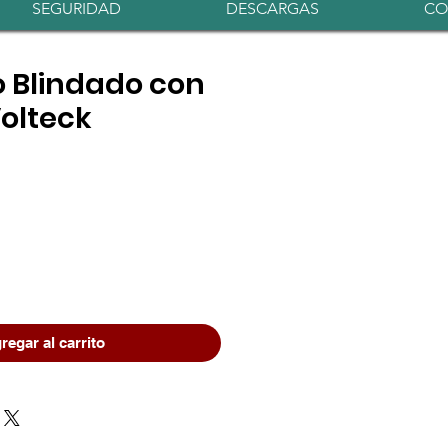
Iniciar sesión
SEGURIDAD
DESCARGAS
CO
 Blindado con
Volteck
o
regar al carrito