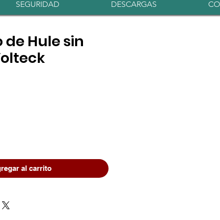
Iniciar sesión
SEGURIDAD
DESCARGAS
CO
 de Hule sin
Volteck
o
regar al carrito