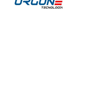
idos:
Horario de Atención:
Lun-Vie: 9:30am - 7pm
 30
Sábados: 9:30am - 2pm
@hotmail.com