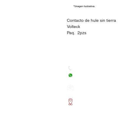
Contacto de hule sin tierra
Volteck
Paq. 2pzs
Dudas, Comentarios o Ped
Tel. (477) 465 88 09 / 712 16
Whatsapp: (477) 465 88 09
Correo:
orgonelectronica
León, Guanajuato.