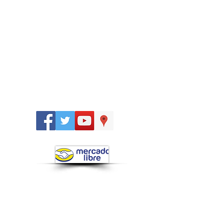
Síguenos
en: