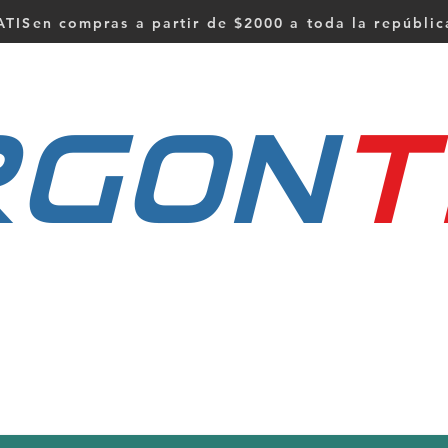
TISen compras a partir de $2000 a toda la repúbli
RGON
t