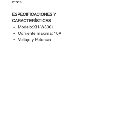
otros.
ESPECIFICACIONES Y
CARACTERÍSTICAS
Modelo:XH-W3001
Corriente máxima: 10A
Voltaje y Potencia:
110/220V 1500W
Rango de temperatura de control:
-50 a 110 °C
Precisión: 0.1 °C
Tipo de Salida: Directa
Dimensiones: 60 mm x 45 mm x
31mm