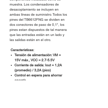
muestra. Los condensadores de
desacoplamiento se incluyen en
ambas líneas de suministro. Todos los
pines del TB6612FNG se dividen en
dos conectores de paso de 0,1", los
pines estan dispuestos de tal manera
que las entradas están en un lado y
las salidas están en el otro.
Caracteristicas:
Tensión de alimentación: VM =
15V máx., VCC = 2.7-5.5V
Corriente de salida: Iout = 1,2A
(promedio) / 3,2A (pico)
Control en espera para ahorrar
energía
CW / CCW / modos de control de
freno corto / parada del motor
Circuito de apagado térmico
incorporado y circuito de
detección de baja tensión