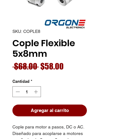
SKU: COPLE8
Cople Flexible
5x8mm
Precio
Precio
 $68.00 
$58.00
de
Cantidad
*
oferta
Agregar al carrito
Cople para motor a pasos, DC o AC.
Diseñado para acoplarse a motores