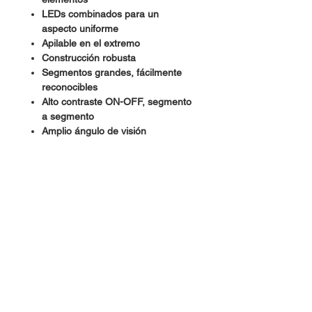
LEDs combinados para un
aspecto uniforme
Apilable en el extremo
Construcción robusta
Segmentos grandes, fácilmente
reconocibles
Alto contraste ON-OFF, segmento
a segmento
Amplio ángulo de visión
Categorizado para intensidad
luminosa
Alimentación: 3 VCD
Amperaje: 30 mA
Iluminación: Ultra brillante
Número de LEDs: 10
Dimensiones: 2.5 cm x 1 cm x 0.7
cm