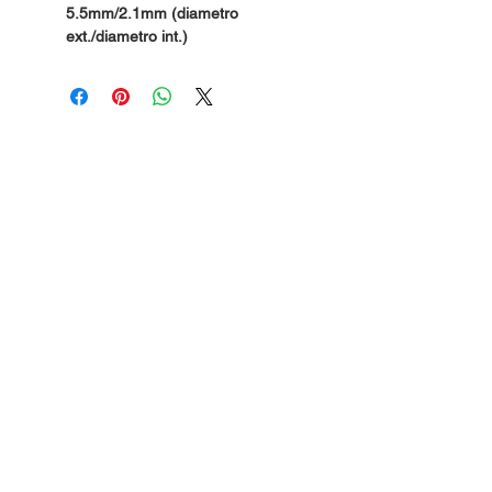
5.5mm/2.1mm (diametro
ext./diametro int.)
Dudas, Comentarios o Pedidos:
Tel.
(477) 465 88 09
/
712 16 30
Whatsapp:
(477) 465 88 09
Correo:
orgonelectronica@hotmail.com
León, Guanajuato.