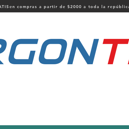
TISen compras a partir de $2000 a toda la repúbli
RGON
t