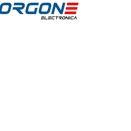
idos:
Horario de Atención:
Lun-Vie: 9:30am - 7pm
 30
Sábados: 9:30am - 2pm
@hotmail.com