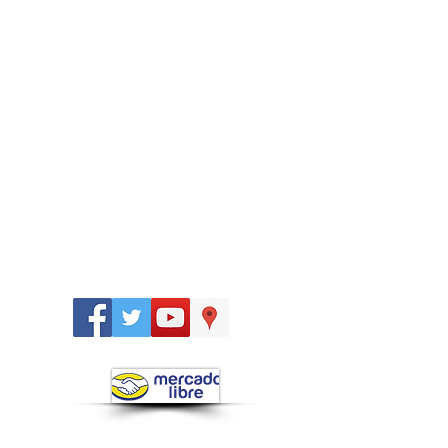
Síguenos
en: