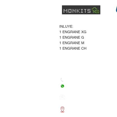
INLUYE:
1 ENGRANE XG
1 ENGRANE G
1 ENGRANE M
1 ENGRANE CH
Dudas, Comentarios o Ped
Tel. (477) 465 88 09 / 712 16
Whatsapp: (477) 465 88 09
Correo:
orgonelectronica
León, Guanajuato.