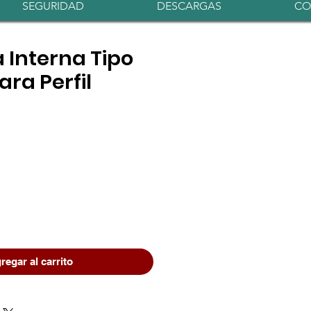
Iniciar sesión
SEGURIDAD
DESCARGAS
CO
 Interna Tipo
ara Perfil
regar al carrito