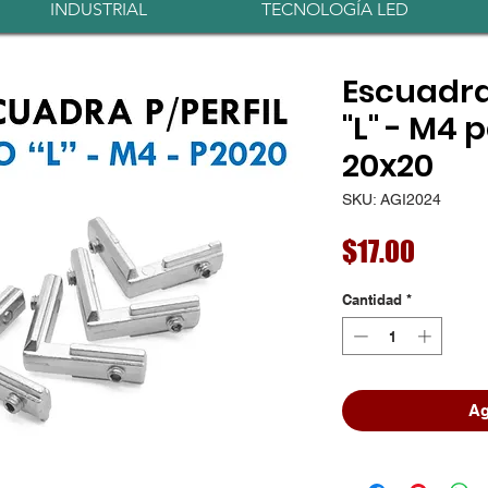
INDUSTRIAL
TECNOLOGÍA LED
Escuadra
"L" - M4 p
20x20
SKU: AGI2024
Precio
$17.00
Cantidad
*
Ag