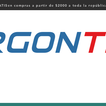
TISen compras a partir de $2000 a toda la repúbli
RGON
t