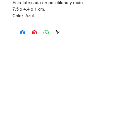
Está fabricada en polietileno y mide
7,5 x 4,4 x 1 cm.
Color: Azul
Dudas, Comentarios o Pedidos:
Tel.
(477) 465 88 09
/
712 16 30
Whatsapp:
(477) 465 88 09
Correo:
orgonelectronica@hotmail.com
León, Guanajuato.