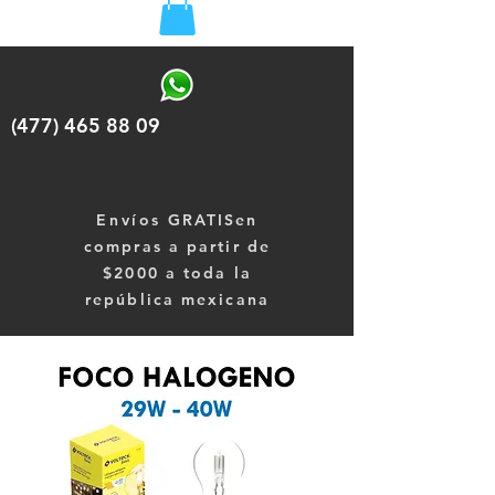
(477) 465 88 09
Envíos
GRATISen
compras a partir de
$2000 a toda la
república mexicana