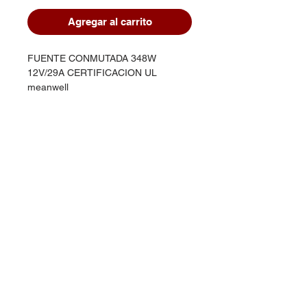
Agregar al carrito
FUENTE CONMUTADA 348W
12V/29A CERTIFICACION UL
meanwell
Dudas, Comentarios o Pedidos:
Tel.
(477) 465 88 09
/
712 16 30