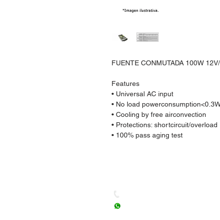
FUENTE CONMUTADA 100W 12V/
Features
• Universal AC input
• No load powerconsumption<0.3
• Cooling by free airconvection
• Protections: shortcircuit/overload
• 100% pass aging test
Dudas, Comentarios o Ped
Tel. (477) 465 88 09 / 712 16
Whatsapp: (477) 465 88 09