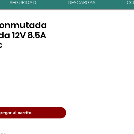
Iniciar sesión
SEGURIDAD
DESCARGAS
CO
Conmutada
da 12V 8.5A
C
io
regar al carrito