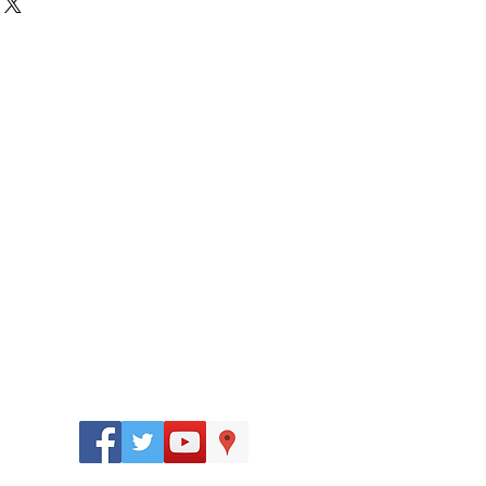
Síguenos
en: