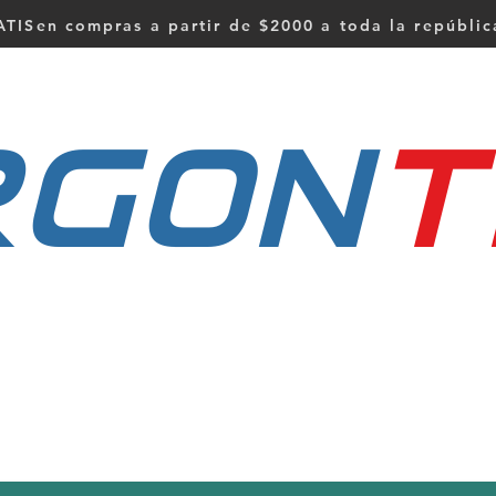
TISen compras a partir de $2000 a toda la repúbli
RGON
t