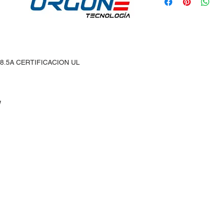
8.5A CERTIFICACION UL
W
idos:
Horario de Atención:
Lun-Vie: 9:30am - 7pm
 30
Sábados: 9:30am - 2pm