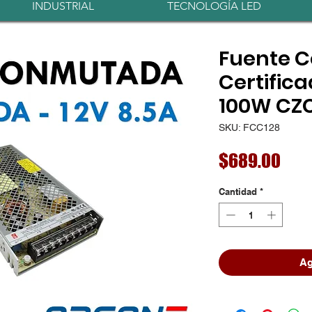
INDUSTRIAL
TECNOLOGÍA LED
Fuente 
Certifica
100W CZ
SKU: FCC128
Prec
$689.00
Cantidad
*
Ag