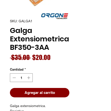
SKU: GALGA1
Galga
Extensiometrica
BF350-3AA
Precio
Precio
 $35.00 
$20.00
de
Cantidad
*
oferta
Agregar al carrito
Galga extensiometrica.