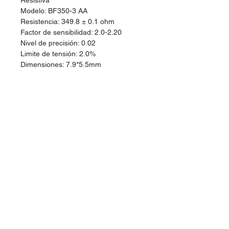
Resistiva
Modelo: BF350-3 AA
Resistencia: 349.8 ± 0.1 ohm
Factor de sensibilidad: 2.0-2.20
Nivel de precisión: 0.02
Limite de tensión: 2.0%
Dimensiones: 7.9*5.5mm
Dudas, Comentarios o Pedidos:
Tel.
(477) 465 88 09
/
712 16 30
Whatsapp:
(477) 465 88 09