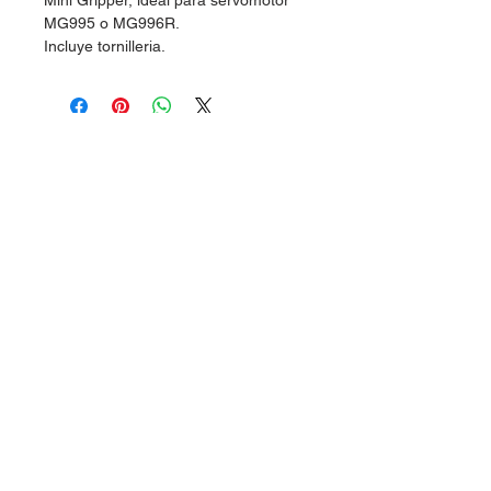
Mini Gripper, ideal para servomotor
MG995 o MG996R.
Incluye tornilleria.
Dudas, Comentarios o Pedidos:
Tel.
(477) 465 88 09
/
712 16 30
Whatsapp:
(477) 465 88 09
Correo:
orgonelectronica@hotmail.com
León, Guanajuato.