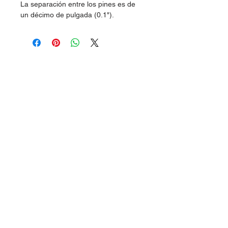
La separación entre los pines es de
un décimo de pulgada (0.1").
Dudas, Comentarios o Pedidos:
Tel.
(477) 465 88 09
/
712 16 30
Whatsapp:
(477) 465 88 09
Correo:
orgonelectronica@hotmail.com
León, Guanajuato.