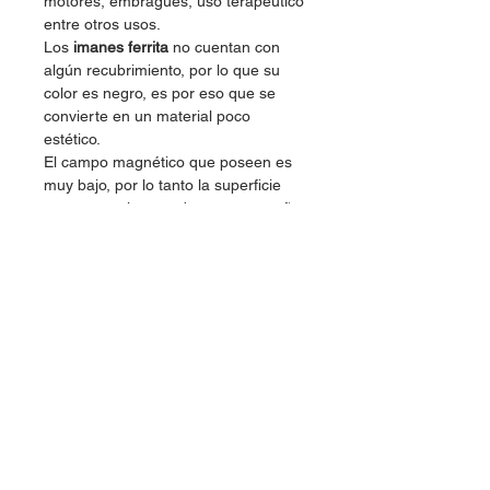
motores, embragues, uso terapéutico
entre otros usos.
Los
imanes ferrita
no cuentan con
algún recubrimiento, por lo que su
color es negro, es por eso que se
convierte en un material poco
estético.
El campo magnético que poseen es
muy bajo, por lo tanto la superficie
que se requiere es de mayor tamaño
y es por eso que el tamaño de los
imanes ferrita varía de acuerdo a
cada necesidad.
Dimensiones:
-Diametro: 5.7cm
-Ancho: 1.10 cm