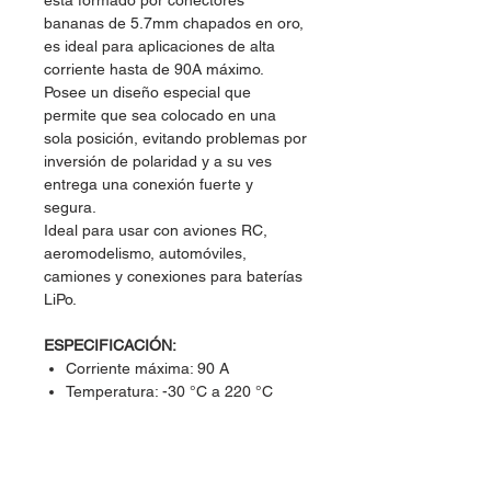
esta formado por conectores
bananas de 5.7mm chapados en oro,
es ideal para aplicaciones de alta
corriente hasta de 90A máximo.
Posee un diseño especial que
permite que sea colocado en una
sola posición, evitando problemas por
inversión de polaridad y a su ves
entrega una conexión fuerte y
segura.
Ideal para usar con aviones RC,
aeromodelismo, automóviles,
camiones y conexiones para baterías
LiPo.
ESPECIFICACIÓN:
Corriente máxima: 90 A
Temperatura: -30 °C a 220 °C
Peso: 10g / par
Cable compatible: 14AWG-12AWG
Chapado en oro: 2U