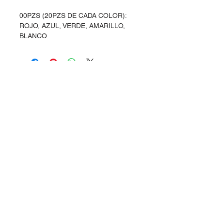
00PZS (20PZS DE CADA COLOR):
ROJO, AZUL, VERDE, AMARILLO,
BLANCO.
Dudas, Comentarios o Pedidos:
Tel.
(477) 465 88 09
/
712 16 30
Whatsapp:
(477) 465 88 09
Correo:
orgonelectronica@hotmail.com