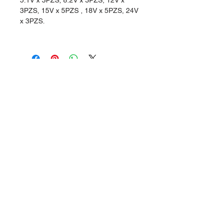
5.1V x 3PZS, 8.2V x 3PZS, 12V x
3PZS, 15V x 5PZS , 18V x 5PZS, 24V
x 3PZS.
Dudas, Comentarios o Pedidos:
Tel.
(477) 465 88 09
/
712 16 30
Whatsapp:
(477) 465 88 09
Correo:
orgonelectronica@hotmail.com