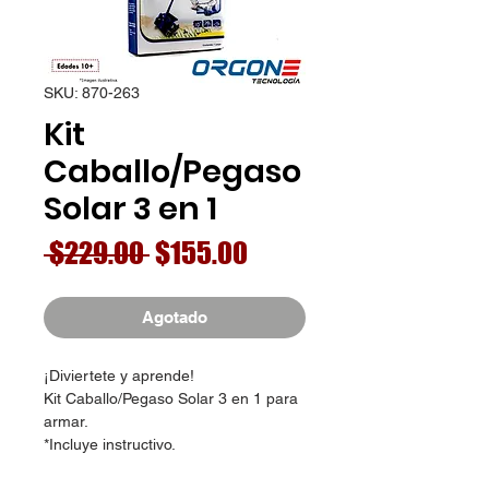
SKU: 870-263
Kit
Caballo/Pegaso
Solar 3 en 1
Precio
Precio
 $229.00 
$155.00
de
oferta
Agotado
¡Diviertete y aprende!
Kit Caballo/Pegaso Solar 3 en 1 para
armar.
*Incluye instructivo.