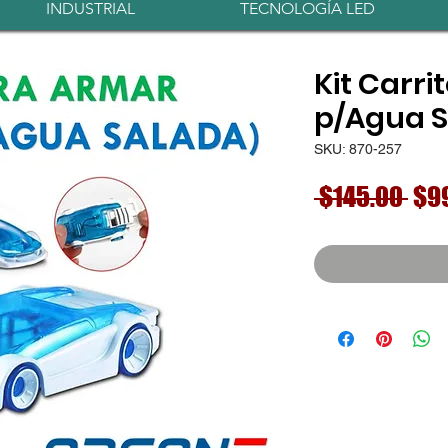
INDUSTRIAL
TECNOLOGÍA LED
Kit Carr
p/Agua 
SKU: 870-257
Pre
 $145.00 
$9