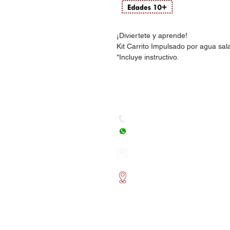
¡Diviertete y aprende!
Kit Carrito Impulsado por agua sa
*Incluye instructivo.
Dudas, Comentarios o Ped
Tel. (477) 465 88 09 / 712 16
Whatsapp: (477) 465 88 09
Correo:
orgonelectronica
León, Guanajuato.