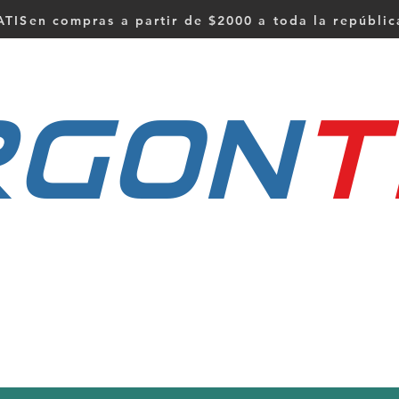
TISen compras a partir de $2000 a toda la repúbli
RGON
t