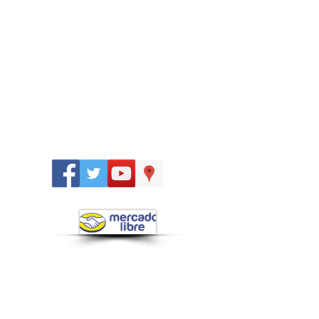
Síguenos
en: