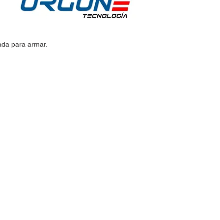
lada para armar.
idos:
Horario de Atención:
Lun-Vie: 9:30am - 7pm
 30
Sábados: 9:30am - 2pm
@hotmail.com