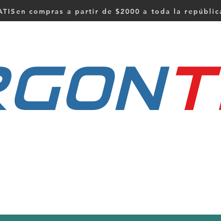
TISen compras a partir de $2000 a toda la repúbli
RGON
t