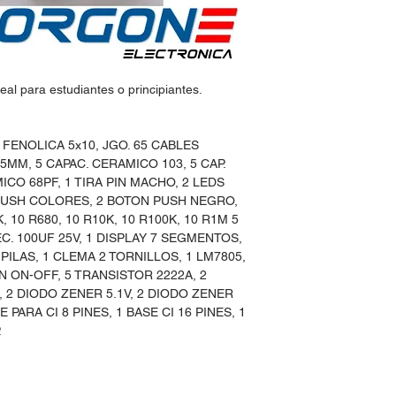
eal para estudiantes o principiantes.
 FENOLICA 5x10, JGO. 65 CABLES
MM, 5 CAPAC. CERAMICO 103, 5 CAP.
ICO 68PF, 1 TIRA PIN MACHO, 2 LEDS
 PUSH COLORES, 2 BOTON PUSH NEGRO,
K, 10 R680, 10 R10K, 10 R100K, 10 R1M 5
LEC. 100UF 25V, 1 DISPLAY 7 SEGMENTOS,
 PILAS, 1 CLEMA 2 TORNILLOS, 1 LM7805,
 ON-OFF, 5 TRANSISTOR 2222A, 2
, 2 DIODO ZENER 5.1V, 2 DIODO ZENER
SE PARA CI 8 PINES, 1 BASE CI 16 PINES, 1
.