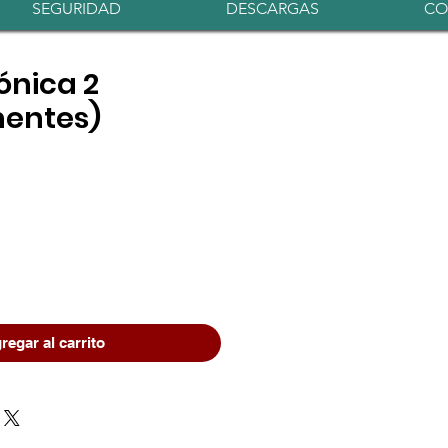
Iniciar sesión
SEGURIDAD
DESCARGAS
CO
rónica 2
entes)
io
regar al carrito