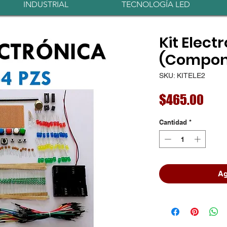
INDUSTRIAL
TECNOLOGÍA LED
Kit Elect
(Compon
SKU: KITELE2
Prec
$465.00
Cantidad
*
Ag