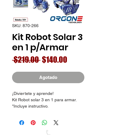
SKU: 870-266
Kit Robot Solar 3
en 1 p/Armar
Precio
Precio
 $219.00 
$140.00
de
oferta
Agotado
¡Diviertete y aprende!
Kit Robot solar 3 en 1 para armar.
*Incluye instructivo.