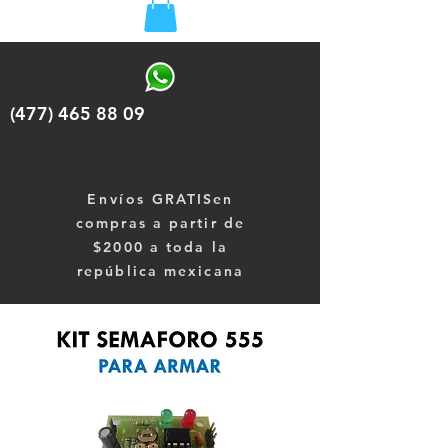
(477) 465 88 09
Envíos
GRATISen
compras a partir de
$2000 a toda la
república mexicana