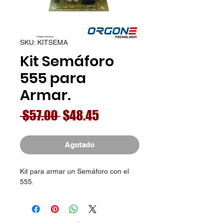
SKU: KITSEMA
Kit Semáforo
555 para
Armar.
Precio
Precio
 $57.00 
$48.45
de
oferta
Agotado
Kit para armar un Semáforo con el
555.