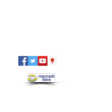
Síguenos
en: