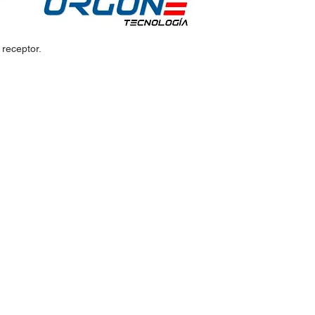
 receptor.
idos:
Horario de Atención:
Lun-Vie: 9:30am - 7pm
 30
Sábados: 9:30am - 2pm
@hotmail.com