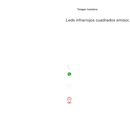
Leds infrarrojos cuadrados emisor,
Dudas, Comentarios o Ped
Tel. (477) 465 88 09 / 712 16
Whatsapp: (477) 465 88 09
Correo:
orgonelectronica
León, Guanajuato.