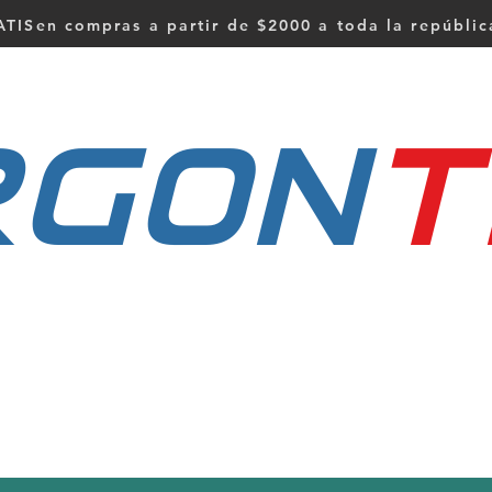
TISen compras a partir de $2000 a toda la repúbli
RGON
t