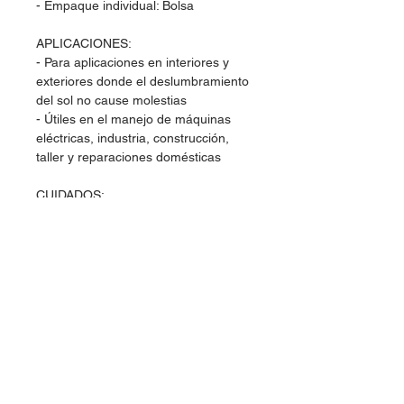
- Empaque individual: Bolsa
APLICACIONES:
- Para aplicaciones en interiores y
exteriores donde el deslumbramiento
del sol no cause molestias
- Útiles en el manejo de máquinas
eléctricas, industria, construcción,
taller y reparaciones domésticas
CUIDADOS:
- Para su limpieza deje correr agua
tibia, limpiar con una tela o toallita
- No limpiar los lentes con solventes o
químicos, ya que esto puede
ocasionar deterioro y reducir sus
características de protección
- Guardar en un lugar fresco, seco y
libre de polvo