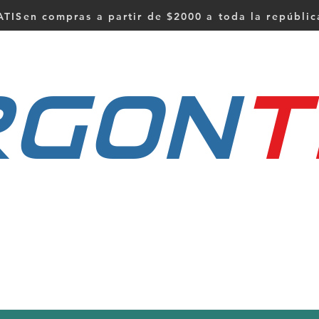
TISen compras a partir de $2000 a toda la repúbli
RGON
t