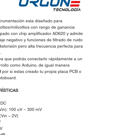
trumentación esta diseñado para
oltios/milivoltios con rango de ganancia
uipado con chip amplificador AD620 y admite
aje negativo y funciones de filtrado de ruido
istorsión pero alta frecuencia perfecta para
.
n ya que podrás conectarlo rápidamente a un
rrollo como Arduino, de igual manera
8
por si estas creado tu propia placa PCB o
otoboard.
RÍSTICAS
V DC
(Vin): 100 uV ~ 300 mV
(Vin – 2V)
V
μV
 dB