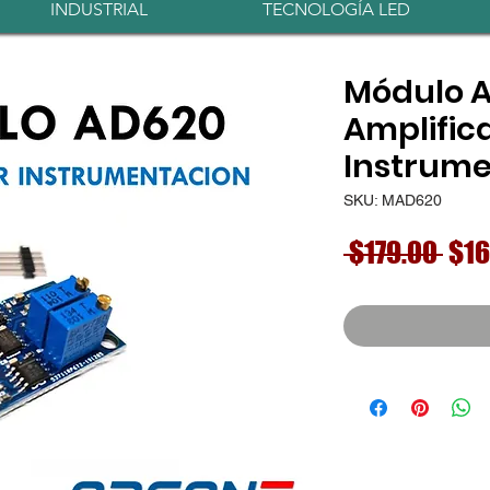
INDUSTRIAL
TECNOLOGÍA LED
Módulo 
Amplific
Instrume
SKU: MAD620
Pre
 $179.00 
$16