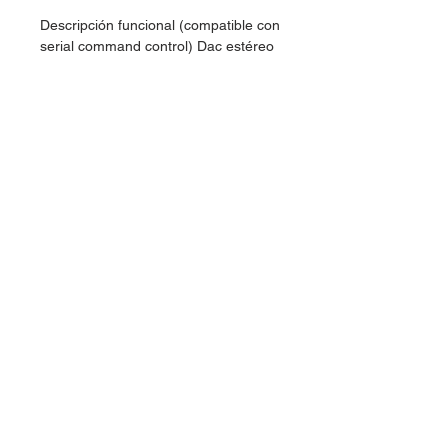
Descripción funcional (compatible con
serial command control) Dac estéreo
de 1,16 bits con amplificador de
auriculares, SNR > = 95 db 2, sin
condensador de carga de vibración
de cristal, el chip genera
automáticamente la dirección del
MAC del bluetooth, sin quemando
Características musicales: 1, soporte
MP3, WAV, WMA, FLAC, AAC, APE
formato decodificación -el Soporte
máximo es 128G usb flash drive y
tarjeta TF, soporte de memoria de
punto de interrupción y funciones de
memoria de seguimiento Tamaño:
60*40.3mm Paquete incluido: 1PC