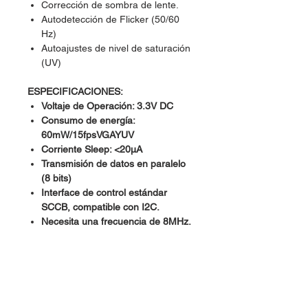
Corrección de sombra de lente.
Autodetección de Flicker (50/60
Hz)
Autoajustes de nivel de saturación
(UV)
ESPECIFICACIONES:
Voltaje de Operación: 3.3V DC
Consumo de energía:
60mW/15fpsVGAYUV
Corriente Sleep: <20μA
Transmisión de datos en paralelo
(8 bits)
Interface de control estándar
SCCB, compatible con I2C.
Necesita una frecuencia de 8MHz.
Lente óptico de 1/6”
Angluo de visión (FOV): 25º
Resolución: 640x480 VGA
Sensibilidad: 1.3V / (Lux-sec)
Ratio Señal-Ruido (SNR): 46 dB