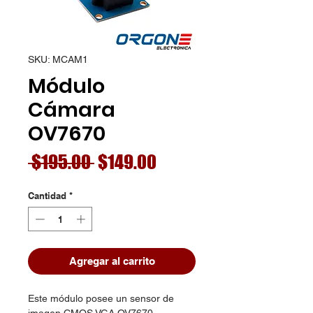
SKU: MCAM1
Módulo
Cámara
OV7670
Precio
Precio
 $195.00 
$149.00
de
Cantidad
*
oferta
Agregar al carrito
Este módulo posee un sensor de