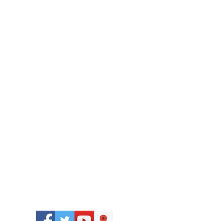
Síguenos
en: