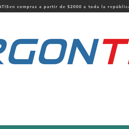
TISen compras a partir de $2000 a toda la repúbli
RGON
t