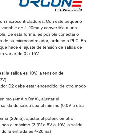
 con microcontroladores. Con este pequeño
al variable de 4-20ma y convertirla a una
ble. De esta forma, es posible conectarlo
a de su microcontrolador, arduino o PLC. En
 que hace el ajuste de tensión de salida de
o variar de 0 a 15V.
si la salida es 10V, la tensión de
12V)
cador D2 debe estar encendido, de otro modo
mínimo (4mA o 0mA), ajustar el
alida de salida sea el mínimo (0.0V u otra
xima (20ma), ajustar el potenciómetro
a sea el máximo (3.3V o 5V o 10V, la salida
ndo la entrada es 4-20ma)