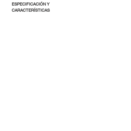
ESPECIFICACIÓN Y
CARACTERÍSTICAS
Chip Comparador: LM393
Rango de Voltaje: 2V a 30V DC
Voltaje Máximo Offset: ±3 mV
Dimensiones: 31.4 mm x 14.2 x
7.5mm
Dudas, Comentarios o Pedidos:
Tel.
(477) 465 88 09
/
712 16 30
Whatsapp:
(477) 465 88 09