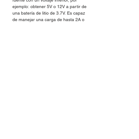
fuente con un voltaje inferior, por
ejemplo: obtener 5V o 12V a partir de
una batería de litio de 3.7V. Es capaz
de manejar una carga de hasta 2A o
6W máx.
Convertidor DC-DC Boost:
MT3608
Voltaje de entrada: 2V a 24V DC
Voltaje de salida: 5V a 28V DC
V. Salida ajustable (Regulable por
trimmer)
Corriente de salida: máx. 2A (usar
disipador para corrientes mayores
a 1.5A)
Potencia de salida: 6W
Eficiencia de conversión: 93%
máx.
Frecuencia de Trabajo: 1.2MHz
Protección de sobre-temperatura:
SI (apaga la salida)
Protección de corto circuito: NO