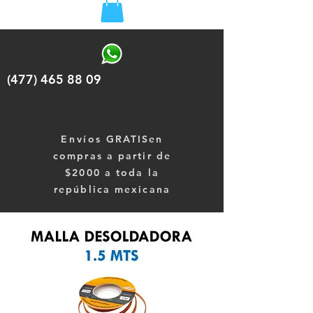
(477) 465 88 09
Envíos
GRATISen
compras a partir de
$2000 a toda la
república mexicana