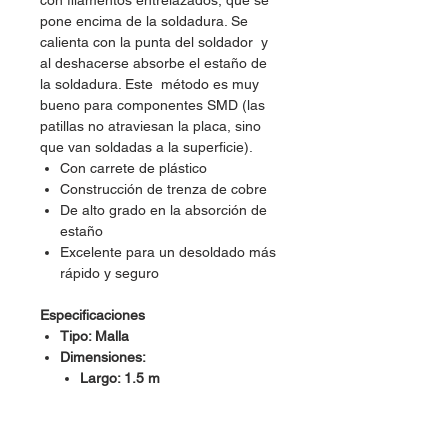
con filamentos entrelazados, que se
pone encima de la soldadura. Se
calienta con la punta del soldador
y
al deshacerse absorbe el estaño de
la soldadura. Este método es muy
bueno para componentes SMD (las
patillas no atraviesan la placa, sino
que van soldadas a la superficie).
Con carrete de plástico
Construcción de trenza de cobre
De alto grado en la absorción de
estaño
Excelente para un desoldado más
rápido y seguro
Especificaciones
Tipo: Malla
Dimensiones:
Largo: 1.5 m
Ancho: 2 mm
Material: Cobre
Marca: Radox