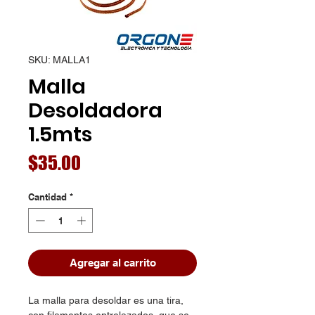
SKU: MALLA1
Malla
Desoldadora
1.5mts
Precio
$35.00
Cantidad
*
Agregar al carrito
La malla para desoldar es una tira,