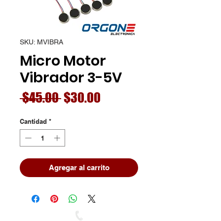
SKU: MVIBRA
Micro Motor
Vibrador 3-5V
Precio
Precio
 $45.00 
$30.00
de
Cantidad
*
oferta
Agregar al carrito